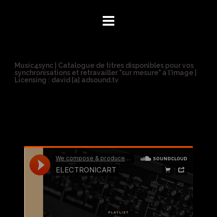
Aller
Panneau de gestion des cookies
au
contenu
Music4sync
| Catalogue de titres disponibles pour vos
synchronisations et retravailler "sur mesure" à l'image |
Licensing : david [a] adsound.tv