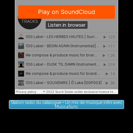
Station radio du catalogue • Un mix de musique infini avec
Music4Sync