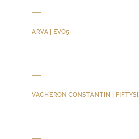
ARVA | EVO5
LE PROJET NOTE D’INTENTION CRÉDITS CLIENT : 
WWW.NICIMPEX.COM Nouvelle collaboration avec Arva 
synchronisation du titre « Dark slide » ainsi que […]
VACHERON CONSTANTIN | FIFTYSI
LE PROJET NOTE D’INTENTION CRÉDITS CLIENT 
CONSTANTIN.COM Première collaboration avec la maiso
SpaceSheep. Composition originale « Fiftysix » pour la 