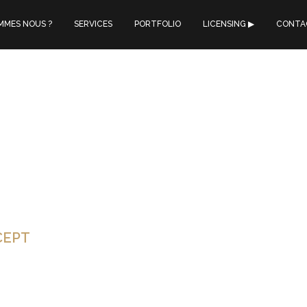
MMES NOUS ?
SERVICES
PORTFOLIO
LICENSING ▶︎
CONTA
YPE : DATE : ONLINE : OPTREX (UK) SYNCHRONISATION MARS 202
 « What We’re Looking Forward to » de CVS Health. Un grand merci à
CEPT
TYPE : DATE : ONLINE : PIAGET SYNCHRO « SUR MESURE » Avril
e lancement mondial au Watches&Wonders de la nouvelle Altiplano Ul