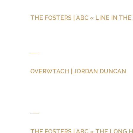
THE FOSTERS | ABC « LINE IN THE
LE PROJET NOTE D’INTENTION CRÉDITS CLIENT : 
« The good, the eEvil » dans la série américaine «The 
OVERWTACH | JORDAN DUNCAN
LE PROJET NOTE D’INTENTION CRÉDITS CLIENT 
Synchronisations du titre « Pullman » sur le film « J
Duncan is one of the world’s best fabricators. […]
THE FOSTERS | ABC « THE LONG 