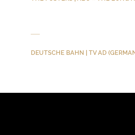
LE PROJET NOTE D’INTENTION CRÉDITS CLIENT : 
« Chanting for freedom » dans la série américaine «Th
DEUTSCHE BAHN | TV AD (GERMA
LE PROJET NOTE D’INTENTION CRÉDITS CLIENT :
lunes » par D. Grumel Direction : Mona El Mansouri Ag